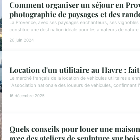
Comment organiser un séjour en Prov
photographie de paysages et des rand
La Provence, avec ses paysages enchanteurs, ses vignobles à 
constitue une destination idéale pour les amateurs de nature
26 juin 2024
Location d'un utilitaire au Havre : fait
Le marché français de la location de véhicules utilitaires a 
l'Association nationale des loueurs de véhicules, confirmant l'a
16 décembre 2025
Quels conseils pour louer une maison
avec des ateliers de sculpture sur bois