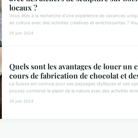
locaux ?
Vous êtes à la recherche d'une expérience de vacances uniqu
en culture avec des activités créatives et enrichissantes ? Vou
26 juin 2024
Quels sont les avantages de louer un c
cours de fabrication de chocolat et 
La Suisse est connue pour ses paysages idylliques et ses sp
pouvez combiner le plaisir de la nature avec des activités enri
26 juin 2024