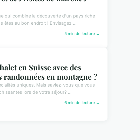
e qui combine la découverte d'un pays riche
s êtes au bon endroit ! Envisagez ...
5 min de lecture →
halet en Suisse avec des
des randonnées en montagne ?
écialités uniques. Mais saviez-vous que vous
chissantes lors de votre séjour? ...
6 min de lecture →