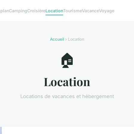
 plan
Camping
Croisière
Location
Tourisme
Vacance
Voyage
Accueil
› Location
🏠
Location
Locations de vacances et hébergement