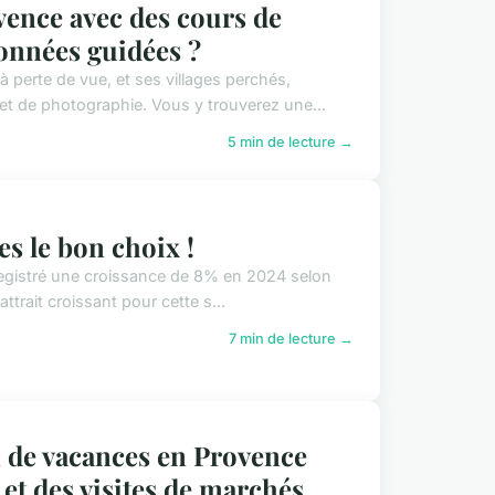
ence avec des cours de
onnées guidées ?
perte de vue, et ses villages perchés,
 et de photographie. Vous y trouverez une...
5 min de lecture →
es le bon choix !
enregistré une croissance de 8% en 2024 selon
ttrait croissant pour cette s...
7 min de lecture →
 de vacances en Provence
 et des visites de marchés